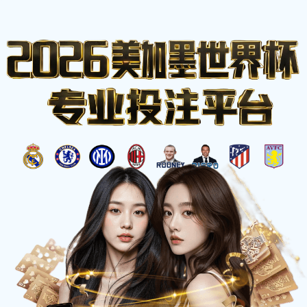
我们的邮箱地址:
unruffled@msn.com
致电我们:
14585825174