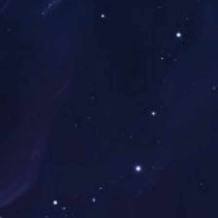
声。
，佛罗伦萨坐镇主场迎战乌迪内斯。那一天，一切的
大胜。终场哨响时，球员们没有狂喜的奔驰，而是纷
是溺水者浮出水面后的榜首口呼吸。
轨。尽管此前的坑太深，让他们至今仍排在意甲积分榜
佛罗伦萨总算找回了旧日意甲强队的风貌。在后面的
的战绩，其间包含打败博洛尼亚、科莫这样实力不俗的
胜科莫获得要害三连胜，以及最近一轮4比1大胜克雷莫内
第16位）。尽管方位仍然靠后，但至少，他们看到
罗伦萨成为了意甲的旗号之一。现在，紫百合与博洛
的独苗。要知道，在欧协联1/8决赛附加赛次回
堕入绝境。但加时赛中，法乔利和小基恩站了出来，
锻炼出的坚韧，被他们带到了欧洲赛场。