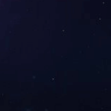
网站地图
orts必一运动
XML
目
事