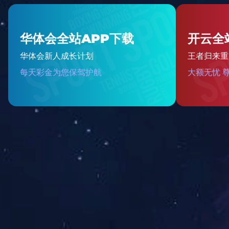
赛季初不忍目睹，现在前进欧
大旗
2026-05-10 16:13:59
275
现在处在意甲降级区徜徉，却在欧战赛场上
的描写。欧协联1/8决赛次回合持续打开竞
终究以总比分4比2前进8强。关于这支本赛
说，可以在本赛季欧战赛场上走到现在，这
作为意甲的传统强队，佛罗伦萨在本赛季意甲赛
季意甲大幕摆开时，没有人会想到佛罗伦萨会
一直在等候一个答案：成功究竟是什么味道
前15轮联赛，6平9负，积分榜垫底。这是
场，无论是面临强敌仍是升班马，成功好像