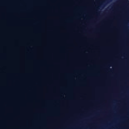
b.sports体育
其实，只需看过佛罗伦萨本赛季的阵型装备
反弹觉得理所应当。即使紫百合在冬窗免费
亚这位旧日榜首门神，小基恩这位处在当打
尼尼、曼德拉戈拉、法乔利、拉涅利、皮科
至少从纸面上看，这是一支具有冲击欧战资
究竟在此前三个赛季，他们曾两次杀入决赛。202
惜败奥林匹亚科斯，均与冠军坐失良机。正
没有抛弃。从赛季前半段的不忍目睹，到现
总算走上了救赎之路！
从联赛垫底到欧战8强，从一胜难求到保级
有着最名贵的质量，那便是不平的毅力和坚
前的强敌，佛罗伦萨的球员们知道，他们不
着欧战积分，更是在为一段关于救赎的故事