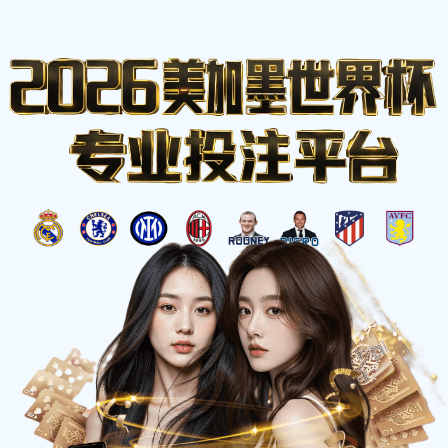
我们的邮箱地址:
unruffled@msn.com
致电我们:
14585825174