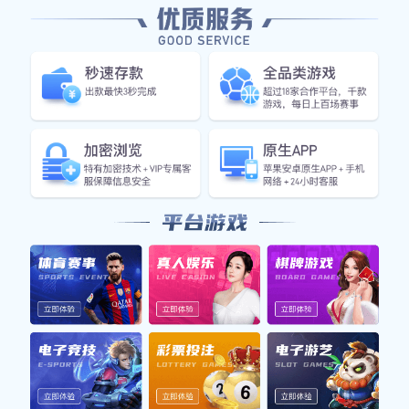
2-1！女足亚洲杯首支四强诞生：中
国队未来潜在对手确定
2026-03-20 02:10:02
1504
北京时刻3月13日晚，2026年女足亚洲杯1/4决赛打响
首场竞赛，澳大利亚女足以2-1力克朝鲜女足，成为本
届赛事首支晋级四强的部队，一起成功确定了2026年
女足世界杯正赛的参赛资历。这场竞赛不仅是一场剧
烈的冠军球队对决，更因其要害含义备受重视。
澳大利亚女足曾在2010年夺冠，而朝鲜女足则曾在21
世纪初接连摘得三次亚洲杯冠军。值得一提的是，自
2010年以来的三届亚洲杯，朝鲜女足均未参加，本年
才重返赛场。本届竞赛，澳大利亚女足先后打败菲律
宾和伊朗队，提早确定八强座位，虽然小组终究一轮
与韩国女足战平，未能获得小组头名，但全体体现仍
旧微弱。朝鲜女足方面，接连打败乌兹别克斯坦和孟
加拉国相同顺畅晋级，在末轮虽未制胜被我国女足反